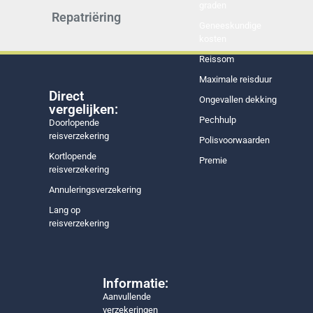
graden
Repatriëring
Geneeskundige
kosten
Reissom
Maximale reisduur
Direct
Ongevallen dekking
vergelijken:
Pechhulp
Doorlopende
reisverzekering
Polisvoorwaarden
Kortlopende
Premie
reisverzekering
Annuleringsverzekering
Lang op
reisverzekering
Informatie:
Aanvullende
verzekeringen