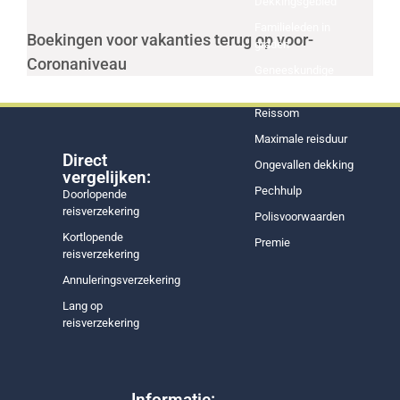
Dekkingsgebied
Familieleden in
Boekingen voor vakanties terug op voor-
graden
Coronaniveau
Geneeskundige
kosten
Reissom
Maximale reisduur
Direct
Ongevallen dekking
vergelijken:
Pechhulp
Doorlopende
reisverzekering
Polisvoorwaarden
Kortlopende
Premie
reisverzekering
Annuleringsverzekering
Lang op
reisverzekering
Informatie: