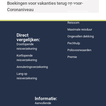
Boekingen voor vakanties terug op voor-
graden
Coronaniveau
Geneeskundige
kosten
Reissom
Maximale reisduur
Direct
Ongevallen dekking
vergelijken:
Pechhulp
Doorlopende
reisverzekering
Polisvoorwaarden
Kortlopende
Premie
reisverzekering
Annuleringsverzekering
Lang op
reisverzekering
Informatie:
Aanvullende