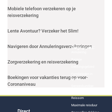
Mobiele telefoon verzekeren op je
reisverzekering
Lente Avontuur? Verzeker het Slim!
Navigeren door Annuleringsverzekeringen
Begrippen:
Annulering
Bagage
Zorgverzekering en reisverzekering
Dekkingsgebied
Familieleden in
Boekingen voor vakanties terug op voor-
graden
Coronaniveau
Geneeskundige
kosten
Reissom
Maximale reisduur
Direct